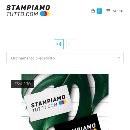
Menu
0
Ordinamento predefinito
ESAURITO