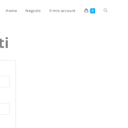
Home
Negozio
Il mio account
0
ti