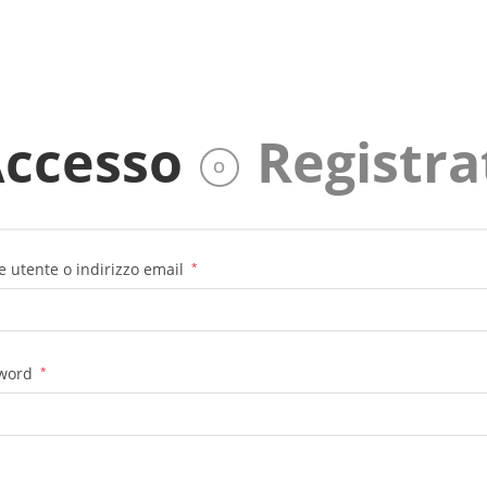
ccesso
Registra
O
 utente o indirizzo email
*
word
*