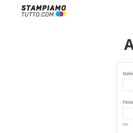
A
Nome
Pass