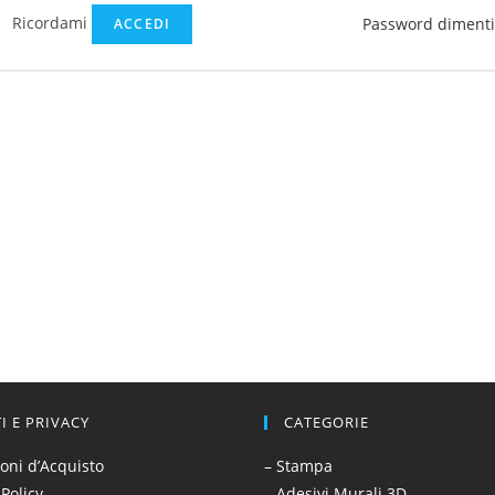
Ricordami
Password dimenti
ACCEDI
TI E PRIVACY
CATEGORIE
oni d’Acquisto
– Stampa
 Policy
– Adesivi Murali 3D