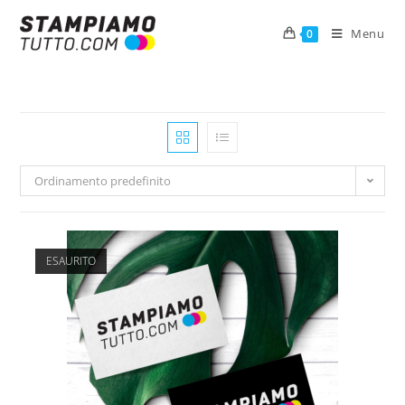
Menu
0
Ordinamento predefinito
ESAURITO