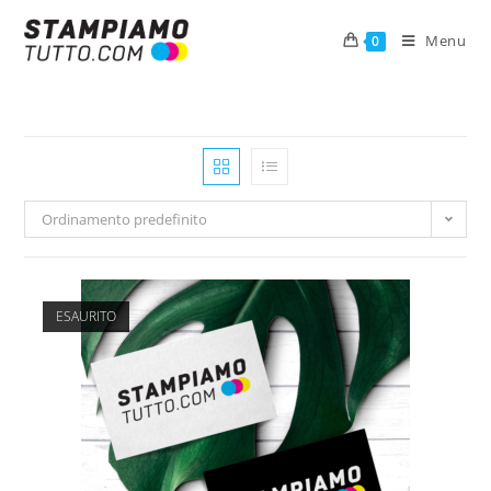
Menu
0
Ordinamento predefinito
ESAURITO