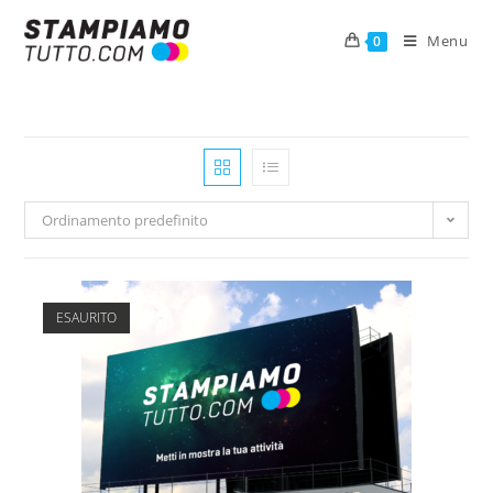
Menu
0
Ordinamento predefinito
ESAURITO