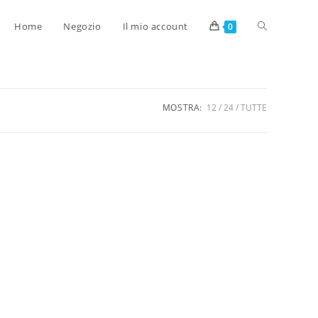
Home
Negozio
Il mio account
0
MOSTRA:
12
24
TUTTE