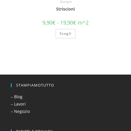
Stampa
Striscioni
9,90
€
-
19,90
€
m^2
Scegli
STAMPIAMOTUTTO
– Blog
– Lavori
– Negozio