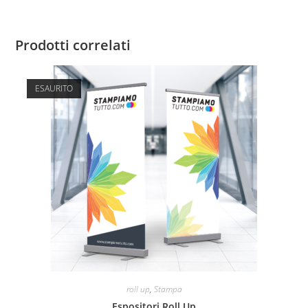
Prodotti correlati
ESAURITO
roll up
,
Stampa
Espositori Roll Up