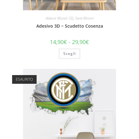
Adesivi Murali 3D
,
Serie Minori
Adesivo 3D ~ Scudetto Cosenza
14,90
€
-
29,90
€
Scegli
ESAURITO