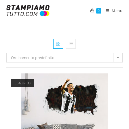
Menu
0
Ordinamento predefinito
ESAURITO