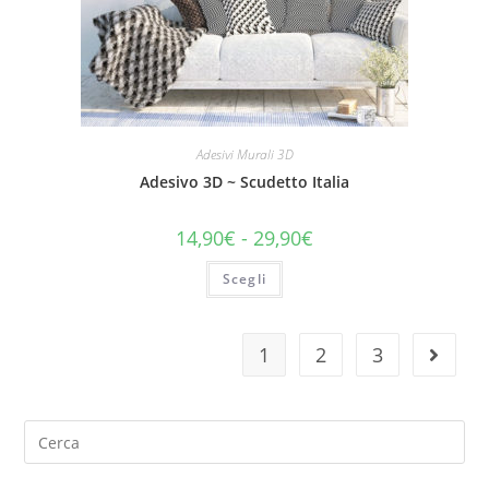
Adesivi Murali 3D
Adesivo 3D ~ Scudetto Italia
14,90
€
-
29,90
€
Scegli
1
2
3