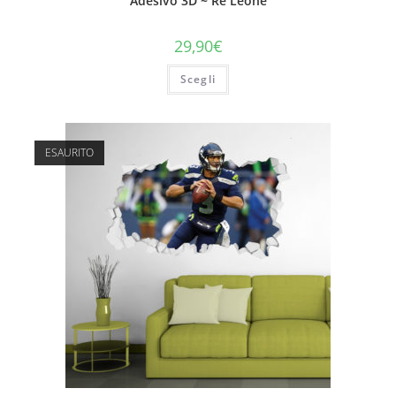
Adesivo 3D ~ Re Leone
29,90
€
Scegli
ESAURITO