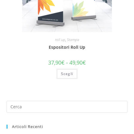
roll up
,
Stampa
Espositori Roll Up
37,90
€
-
49,90
€
Scegli
Articoli Recenti