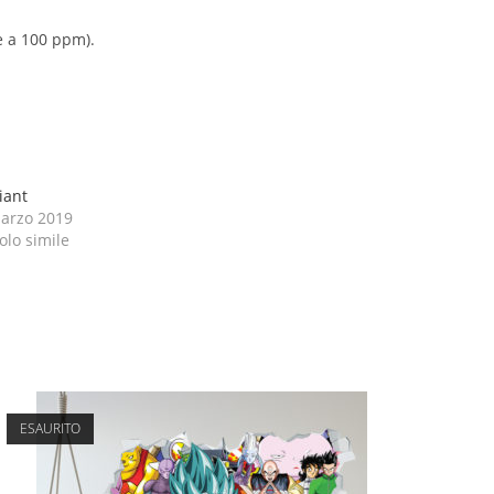
e a 100 ppm).
iant
arzo 2019
olo simile
ESAURITO