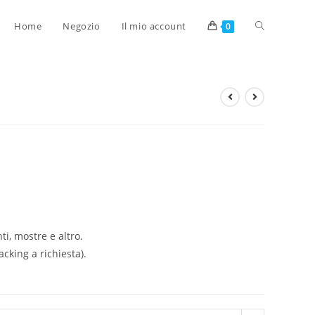
Home
Negozio
Il mio account
0
ti, mostre e altro.
cking a richiesta).