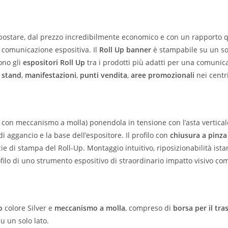
postare, dal prezzo incredibilmente economico e con un rapporto q
la comunicazione espositiva. Il
Roll Up banner
è stampabile su un sol
ono gli
espositori Roll Up
tra i prodotti più adatti per una comunic
,
stand
,
manifestazioni
,
punti vendita
,
aree promozionali
nei centr
a con meccanismo a molla) ponendola in tensione con l’asta verticale
di aggancio e la base dell’espositore. Il profilo con
chiusura a pinza
cie di stampa del Roll-Up. Montaggio intuitivo, riposizionabilità ist
ofilo di uno strumento espositivo di straordinario impatto visivo com
o
colore Silver e
meccanismo a molla
, compreso di
borsa per il tra
u un solo lato.