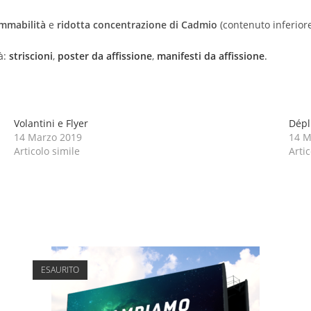
ammabilità
e
ridotta concentrazione di Cadmio
(contenuto inferior
à:
striscioni
,
poster da affissione
,
manifesti da affissione
.
Volantini e Flyer
Dépl
14 Marzo 2019
14 M
Articolo simile
Artic
ESAURITO