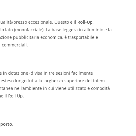
ualità/prezzo eccezionale. Questo è il
Roll-Up
,
o lato (monofacciale). La base leggera in alluminio e la
azione pubblicitaria economica, è trasportabile e
i commerciali.
 in dotazione (divisa in tre sezioni facilmente
esteso lungo tutta la larghezza superiore del totem
antanea nell’ambiente in cui viene utilizzato e comodità
e il Roll Up.
sporto
.