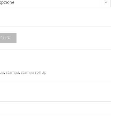
'opzione
RELLO
 up
,
stampa
,
stampa roll up