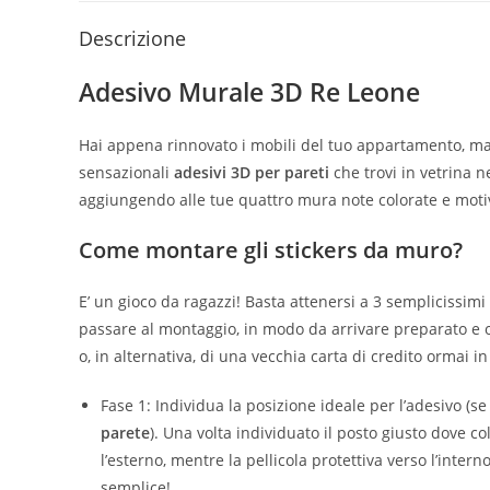
Descrizione
Adesivo Murale 3D Re Leone
Hai appena rinnovato i mobili del tuo appartamento, ma
sensazionali
adesivi 3D per pareti
che trovi in vetrina n
aggiungendo alle tue quattro mura note colorate e motiv
Come montare gli
stickers da muro
?
E’ un gioco da ragazzi! Basta attenersi a 3 semplicissimi 
passare al montaggio, in modo da arrivare preparato e ot
o, in alternativa, di una vecchia carta di credito ormai in
Fase 1: Individua la posizione ideale per l’adesivo (s
parete
). Una volta individuato il posto giusto dove c
l’esterno, mentre la pellicola protettiva verso l’intern
semplice!