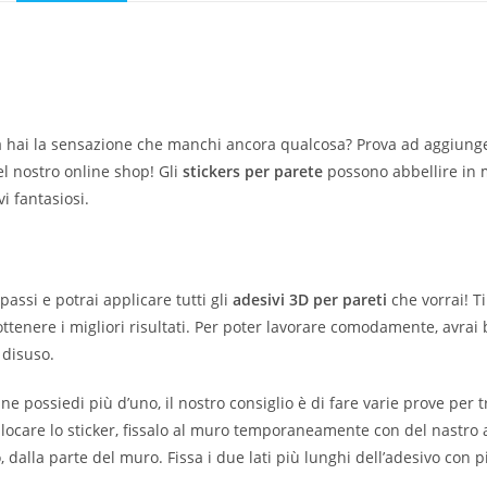
 hai la sensazione che manchi ancora qualcosa? Prova ad aggiungere
el nostro online shop! Gli
stickers per parete
possono abbellire in 
i fantasiosi.
passi e potrai applicare tutti gli
adesivi 3D per pareti
che vorrai! T
tenere i migliori risultati. Per poter lavorare comodamente, avrai b
 disuso.
e ne possiedi più d’uno, il nostro consiglio è di fare varie prove per
ollocare lo sticker, fissalo al muro temporaneamente con del nastro 
o, dalla parte del muro. Fissa i due lati più lunghi dell’adesivo con p