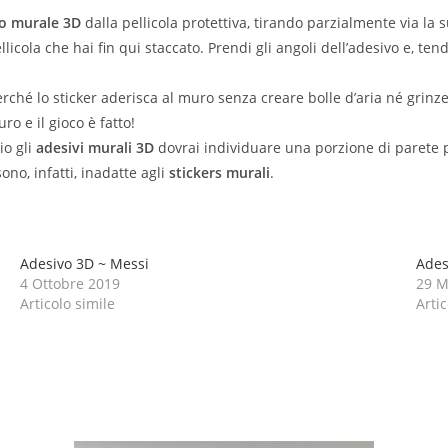
o murale 3D
dalla pellicola protettiva, tirando parzialmente via la 
ellicola che hai fin qui staccato. Prendi gli angoli dell’adesivo e, te
o perché lo sticker aderisca al muro senza creare bolle d’aria né gr
ro e il gioco è fatto!
io gli
adesivi murali 3D
dovrai individuare una porzione di parete pu
sono, infatti, inadatte agli
stickers murali
.
Adesivo 3D ~ Messi
Ades
4 Ottobre 2019
29 M
Articolo simile
Artic