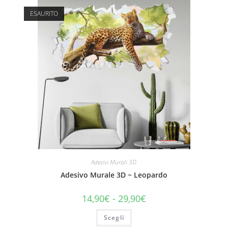
ESAURITO
Adesivi Murali 3D
Adesivo Murale 3D ~ Leopardo
14,90
€
-
29,90
€
Scegli