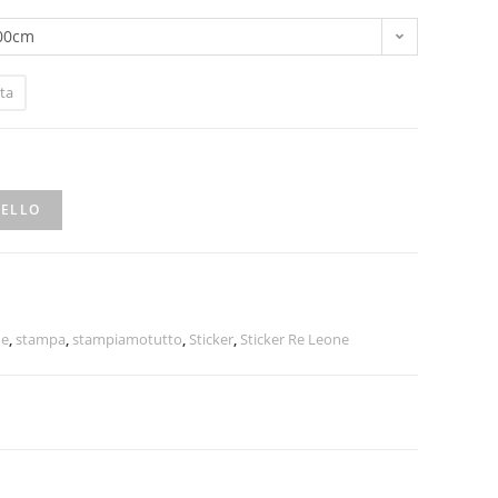
00cm
ta
RELLO
ne
,
stampa
,
stampiamotutto
,
Sticker
,
Sticker Re Leone