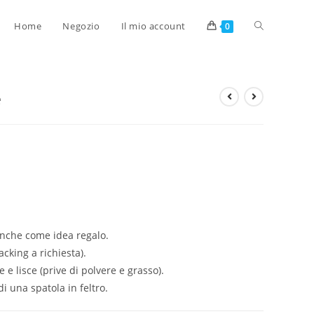
Home
Negozio
Il mio account
0
e
nche come idea regalo.
cking a richiesta).
e e lisce (prive di polvere e grasso).
i una spatola in feltro.