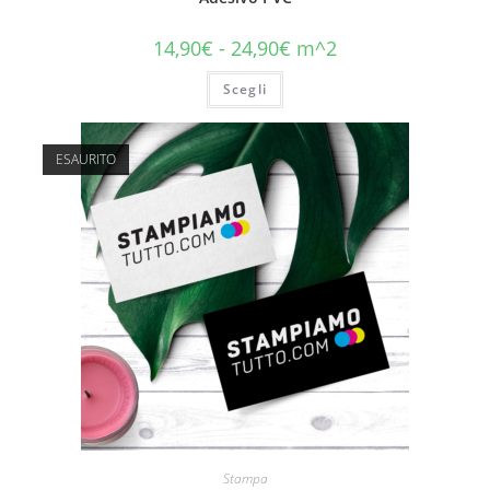
14,90
€
-
24,90
€
m^2
Scegli
ESAURITO
Stampa