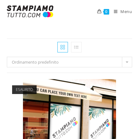
Menu
0
Ordinamento predefinito
ESAURITO