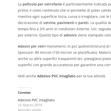
La
pellicola per vetrofanie
è particolarmente indicata pe
primis il costo contenuto che vi permette di poter cam
rivestire ogni superficie liscia, curva o irregolare, con l
decorazione di
vetrine
,
pavimenti
e
pareti
. La qualità d
tempo fino a 3/5 anni in condizioni esterne. Usi: segnal
per esterno. Questo tipo di
adesivo
viene stampato solo 
Adesivi per vetri
monomerici in pvc (polivinilcloruro) di
Spessore: 80 micron (150 micron se plastificato). Materi
anche su altre superfici trasparenti (es. plexiglass) pian
superfici con grande accuratezza per garantire una corr
Vedi anche
Adesivo PVC intagliato
per la tua attività.
Correlati
Adesivo PVC intagliato
16 Marzo 2019
Articolo simile