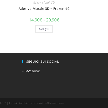
Adesivi Murali 3D
Adesivo Murale 3D ~ Frozen #2
14,90
€
-
29,90
€
Scegli
SEGUICI SUI SOCIAL
–
Facebook
670782 | E-mail: torchiarocorporation@gmail.com