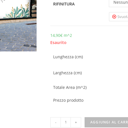
Nessun
RIFINITURA
Svuot
14,90
€
m^2
Esaurito
Lunghezza (cm)
Larghezza (cm)
Totale Area (m^2)
Prezzo prodotto
-
+
AGGIUNGI AL CAR