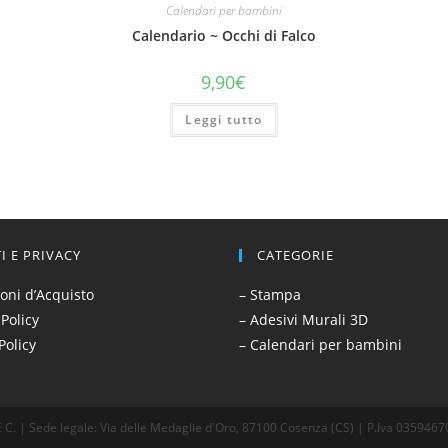
Calendari per bambini
Calendario ~ Occhi di Falco​
9,90
€
Leggi tutto
TI E PRIVACY
CATEGORIE
oni d’Acquisto
– Stampa
 Policy
– Adesivi Murali 3D
Policy
– Calendari per bambini
E C. | Sede legale: Via delle Medaglie d'Oro, 87100 Cosenza (CS) | P.Iva 03594