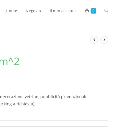
Home
Negozio
Il mio account
0
m^2
 decorazione vetrine, pubblicità promozionale.
cking a richiesta).