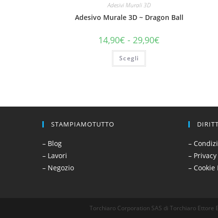
Adesivi Murali 3D
Adesivo Murale 3D ~ Dragon Ball
14,90
€
-
29,90
€
Scegli
STAMPIAMOTUTTO
DIRIT
– Blog
– Condizi
– Lavori
– Privacy
– Negozio
– Cookie 
Torchiaro Corporation SAS di Torchiaro Ettore 