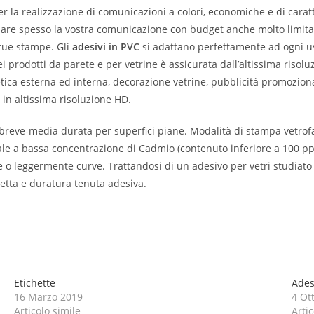
r la realizzazione di comunicazioni a colori, economiche e di caratt
biare spesso la vostra comunicazione con budget anche molto limita
e tue stampe. Gli
adesivi in PVC
si adattano perfettamente ad ogni us
ei prodotti da parete e per vetrine è assicurata dall’altissima risol
etica esterna ed interna, decorazione vetrine, pubblicità promoziona
in altissima risoluzione HD.
 breve-media durata per superfici piane. Modalità di stampa vetrof
ale a bassa concentrazione di Cadmio (contenuto inferiore a 100 pp
e o leggermente curve. Trattandosi di un adesivo per vetri studiato pe
etta e duratura tenuta adesiva.
Etichette
Ades
16 Marzo 2019
4 Ot
Articolo simile
Artic