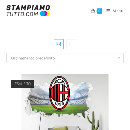
Menu
0
Ordinamento predefinito
ESAURITO