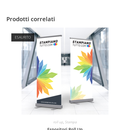
Prodotti correlati
ESAURITO
roll up
,
Stampa
Espositori Roll Up