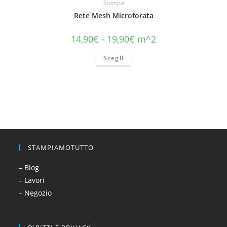
Stampa
Rete Mesh Microforata
14,90
€
-
19,90
€
m^2
Scegli
STAMPIAMOTUTTO
– Blog
– Lavori
– Negozio