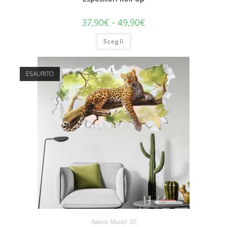
37,90
€
-
49,90
€
Scegli
ESAURITO
Adesivi Murali 3D