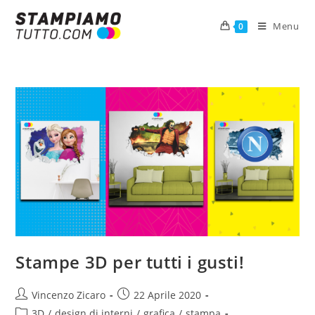
Menu
0
Stampe 3D per tutti i gusti!
Vincenzo Zicaro
22 Aprile 2020
3D
/
design di interni
/
grafica
/
stampa