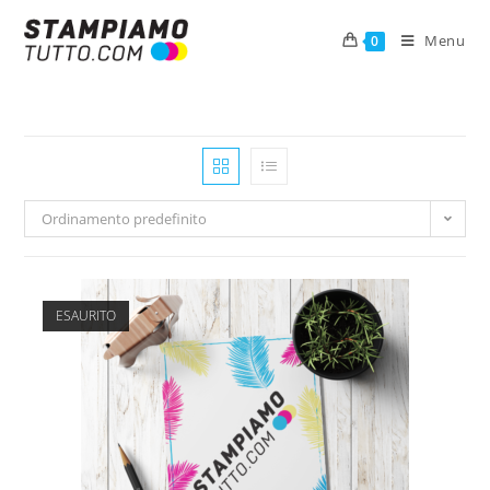
Menu
0
Ordinamento predefinito
ESAURITO