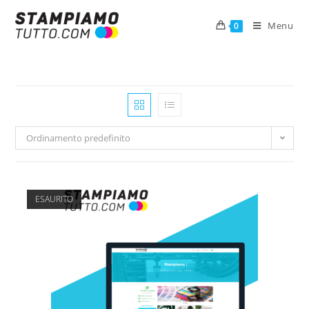
Menu
0
Ordinamento predefinito
ESAURITO