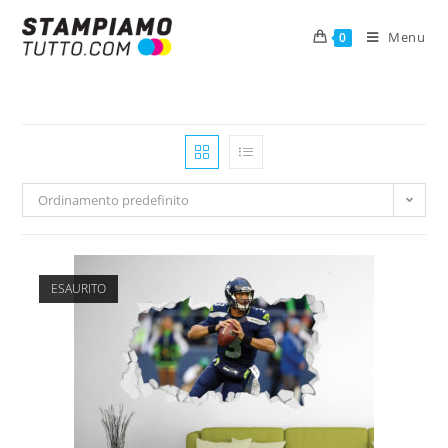
Menu
0
Ordinamento predefinito
ESAURITO