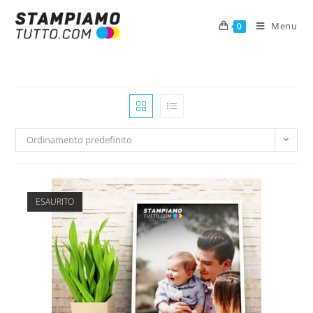
Menu
0
Ordinamento predefinito
ESAURITO