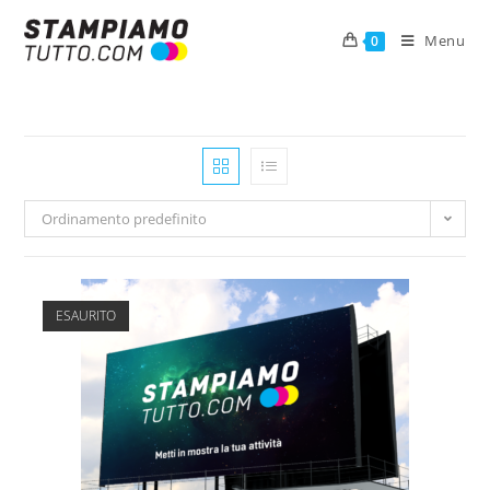
Menu
0
Ordinamento predefinito
ESAURITO