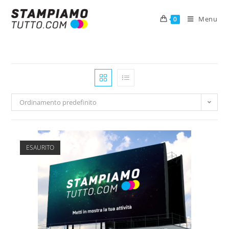
Menu
0
Ordinamento predefinito
ESAURITO