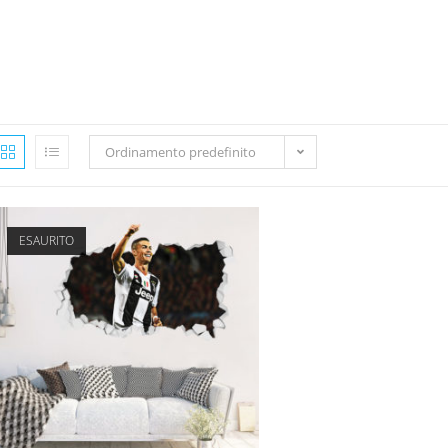
Ordinamento predefinito
ESAURITO