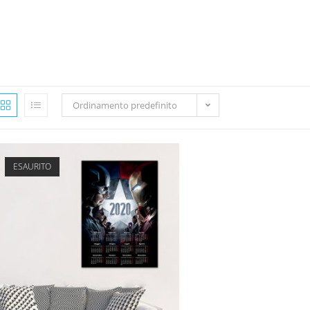
Ordinamento predefinito
ESAURITO