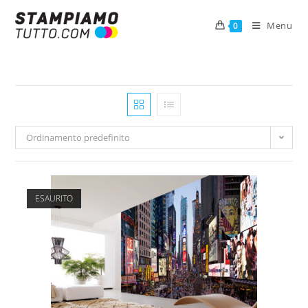
Menu
0
Ordinamento predefinito
ESAURITO