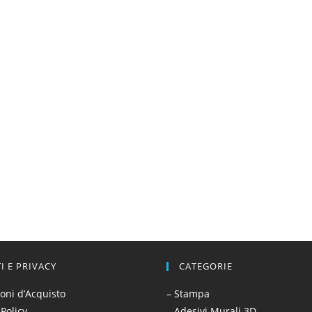
TI E PRIVACY
CATEGORIE
oni d’Acquisto
– Stampa
 Policy
– Adesivi Murali 3D